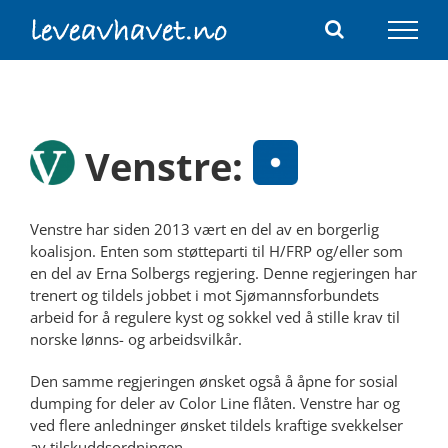
Skip
to
content
Venstre:
Venstre har siden 2013 vært en del av en borgerlig
koalisjon. Enten som støtteparti til H/FRP og/eller som
en del av Erna Solbergs regjering. Denne regjeringen har
trenert og tildels jobbet i mot Sjømannsforbundets
arbeid for å regulere kyst og sokkel ved å stille krav til
norske lønns- og arbeidsvilkår.
Den samme regjeringen ønsket også å åpne for sosial
dumping for deler av Color Line flåten. Venstre har og
ved flere anledninger ønsket tildels kraftige svekkelser
av tilskuddsordningen.