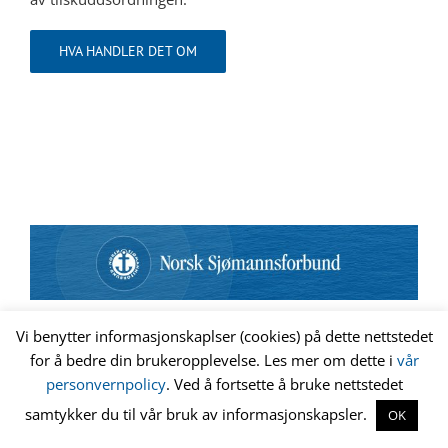
HVA HANDLER DET OM
Vi benytter informasjonskaplser (cookies) på dette nettstedet
for å bedre din brukeropplevelse. Les mer om dette i
vår
Norsk Sjømannsforbund
© 2024 | Postboks 2000 Vika, 0125 Oslo |
personvernpolicy
. Ved å fortsette å bruke nettstedet
Telefon 22 82 58 00 | Les
vår personvernpolicy
| Levert av
LO Media
samtykker du til vår bruk av informasjonskapsler.
OK