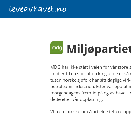
Skip
to
content
Miljøpartie
MDG har ikke stått i veien for vår store 
imidlertid en stor utfordring at de er så
tusen norske sjøfolk har sitt daglige virke
petroleumsindustrien. Etter vår oppfatn
morgendagens fremtid på og av havet. M
dette etter vår oppfatning.
Vi har et ønske om å arbeide tettere o